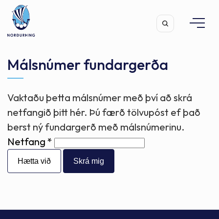
Málsnúmer fundargerða
Vaktaðu þetta málsnúmer með því að skrá
Leita
netfangið þitt hér. Þú færð tölvupóst ef það
berst ný fundargerð með málsnúmerinu.
Netfang
Hætta við