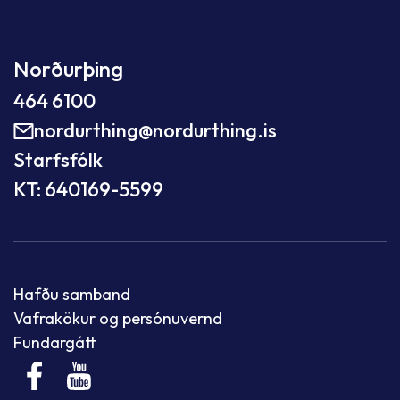
Norðurþing
464 6100
nordurthing@nordurthing.is
Starfsfólk
KT: 640169-5599
Hafðu samband
Vafrakökur og persónuvernd
Fundargátt