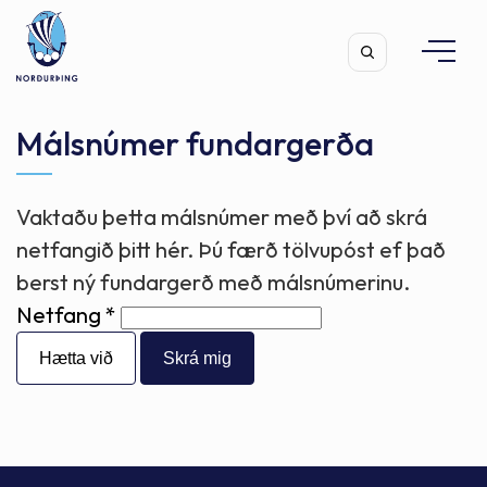
Málsnúmer fundargerða
Vaktaðu þetta málsnúmer með því að skrá
Leita
netfangið þitt hér. Þú færð tölvupóst ef það
berst ný fundargerð með málsnúmerinu.
Netfang
Hætta við