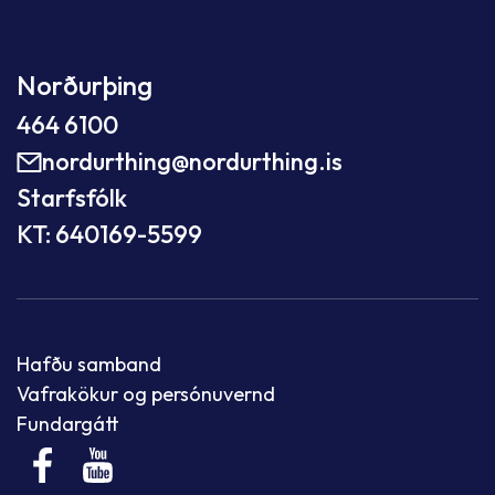
Norðurþing
464 6100
nordurthing@nordurthing.is
Starfsfólk
KT: 640169-5599
Hafðu samband
Vafrakökur og persónuvernd
Fundargátt