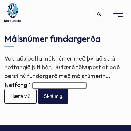
Málsnúmer fundargerða
Vaktaðu þetta málsnúmer með því að skrá
Leita
netfangið þitt hér. Þú færð tölvupóst ef það
berst ný fundargerð með málsnúmerinu.
Netfang
Hætta við