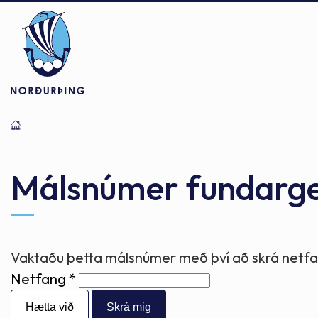
Þjónusta
Stjórnsýsla
Mannlíf
Málsnúmer fundarg
Félagsþjónusta
Stjórnkerfi
Byggðarlögin
Vaktaðu þetta málsnúmer með því að skrá netfan
Netfang
Menntun
Málaflokkar
Náttúran
Hætta við