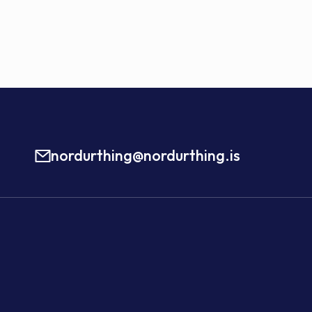
nordurthing@nordurthing.is