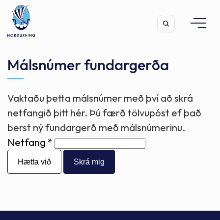
Málsnúmer fundargerða
Vaktaðu þetta málsnúmer með því að skrá
Leita
netfangið þitt hér. Þú færð tölvupóst ef það
berst ný fundargerð með málsnúmerinu.
Netfang
Hætta við