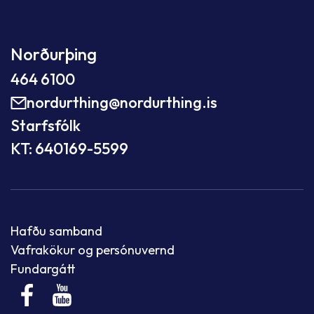
Norðurþing
464 6100
nordurthing@nordurthing.is
Starfsfólk
KT: 640169-5599
Hafðu samband
Vafrakökur og persónuvernd
Fundargátt