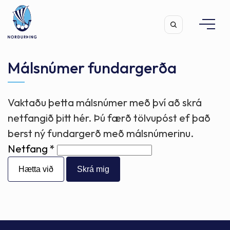
Málsnúmer fundargerða
Vaktaðu þetta málsnúmer með því að skrá
Leita
netfangið þitt hér. Þú færð tölvupóst ef það
berst ný fundargerð með málsnúmerinu.
Netfang
Hætta við