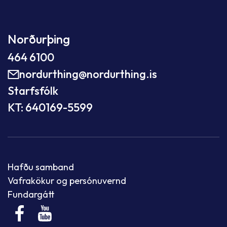
Norðurþing
464 6100
nordurthing@nordurthing.is
Starfsfólk
KT: 640169-5599
Hafðu samband
Vafrakökur og persónuvernd
Fundargátt