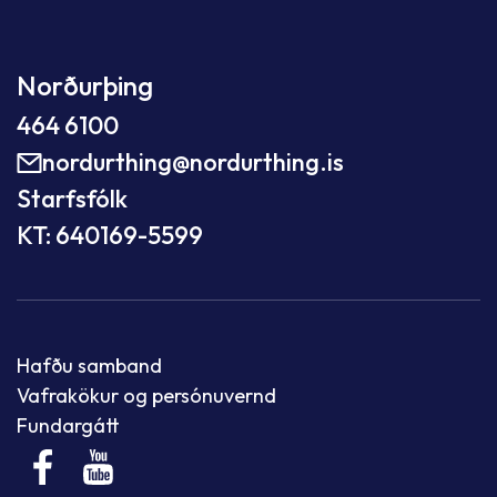
Norðurþing
464 6100
nordurthing@nordurthing.is
Starfsfólk
KT: 640169-5599
Hafðu samband
Vafrakökur og persónuvernd
Fundargátt