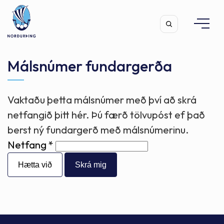
Málsnúmer fundargerða
Vaktaðu þetta málsnúmer með því að skrá
Leita
netfangið þitt hér. Þú færð tölvupóst ef það
berst ný fundargerð með málsnúmerinu.
Netfang
Hætta við