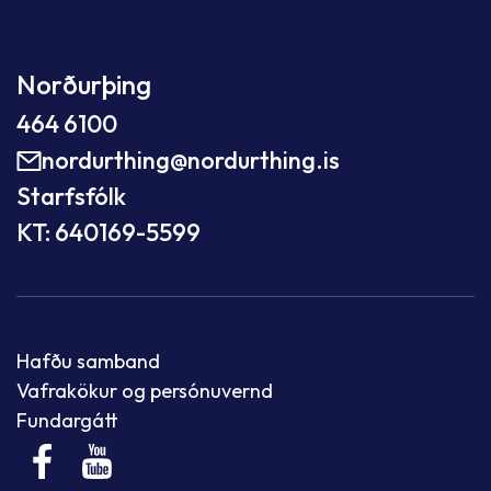
Norðurþing
464 6100
nordurthing@nordurthing.is
Starfsfólk
KT: 640169-5599
Hafðu samband
Vafrakökur og persónuvernd
Fundargátt