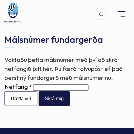
Málsnúmer fundargerða
Vaktaðu þetta málsnúmer með því að skrá
Leita
netfangið þitt hér. Þú færð tölvupóst ef það
berst ný fundargerð með málsnúmerinu.
Netfang
Hætta við