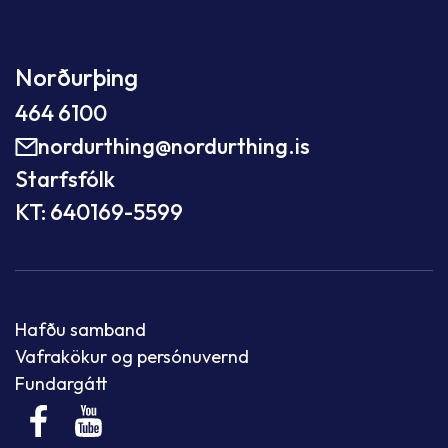
Norðurþing
464 6100
nordurthing@nordurthing.is
Starfsfólk
KT: 640169-5599
Hafðu samband
Vafrakökur og persónuvernd
Fundargátt