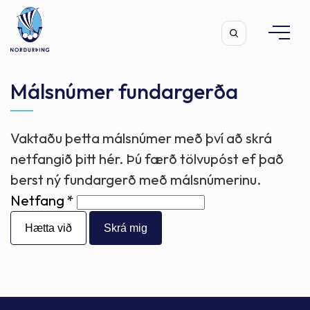
Málsnúmer fundargerða
Vaktaðu þetta málsnúmer með því að skrá
Leita
netfangið þitt hér. Þú færð tölvupóst ef það
berst ný fundargerð með málsnúmerinu.
Netfang
Hætta við