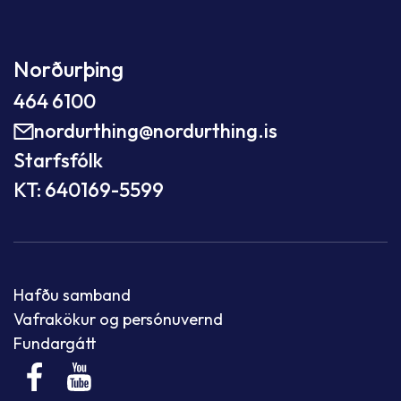
Norðurþing
464 6100
nordurthing@nordurthing.is
Starfsfólk
KT: 640169-5599
Hafðu samband
Vafrakökur og persónuvernd
Fundargátt