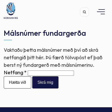
Málsnúmer fundargerða
Vaktaðu þetta málsnúmer með því að skrá
Leita
netfangið þitt hér. Þú færð tölvupóst ef það
berst ný fundargerð með málsnúmerinu.
Netfang
Hætta við