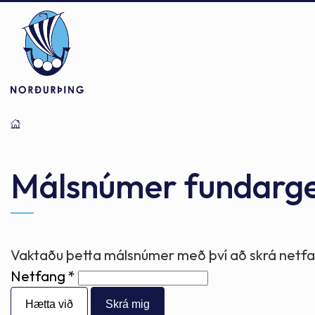
Þjónusta
Stjórnsýsla
Mannlíf
Málsnúmer fundarg
Félagsþjónusta
Stjórnkerfi
Byggðarlögin
Vaktaðu þetta málsnúmer með því að skrá netfan
Netfang
Menntun
Málaflokkar
Náttúran
Hætta við