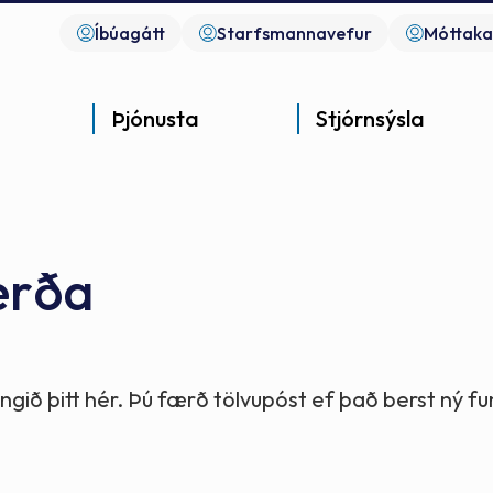
Íbúagátt
Starfsmannavefur
Móttaka
Þjónusta
Stjórnsýsla
erða
Góð þjónusta
Góð stjórnsýsla
Góð mannlíf
- gott samfélag
- gott samfélag
- gott samfélag
gið þitt hér. Þú færð tölvupóst ef það berst ný 