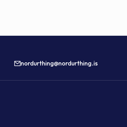
nordurthing@nordurthing.is