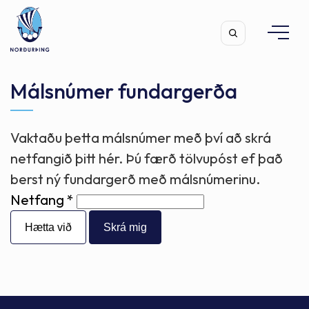
Málsnúmer fundargerða
Vaktaðu þetta málsnúmer með því að skrá
Leita
netfangið þitt hér. Þú færð tölvupóst ef það
berst ný fundargerð með málsnúmerinu.
Netfang
Hætta við