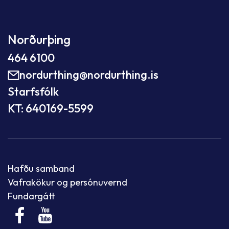
Norðurþing
464 6100
nordurthing@nordurthing.is
Starfsfólk
KT: 640169-5599
Hafðu samband
Vafrakökur og persónuvernd
Fundargátt