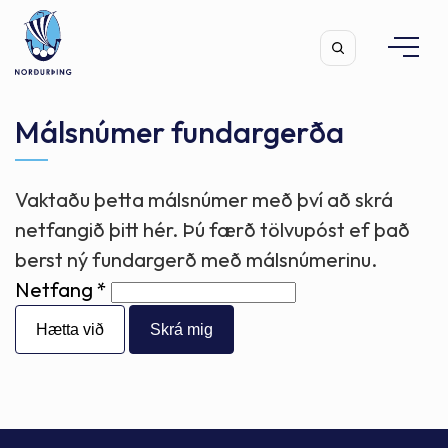
Málsnúmer fundargerða
Vaktaðu þetta málsnúmer með því að skrá
Leita
netfangið þitt hér. Þú færð tölvupóst ef það
berst ný fundargerð með málsnúmerinu.
Netfang
Hætta við