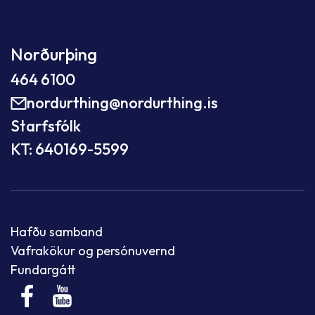
Norðurþing
464 6100
nordurthing@nordurthing.is
Starfsfólk
KT: 640169-5599
Hafðu samband
Vafrakökur og persónuvernd
Fundargátt