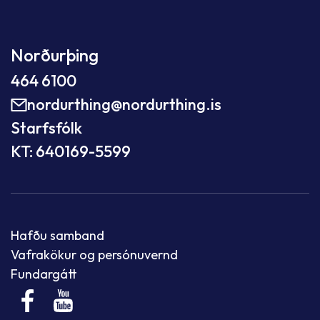
Norðurþing
464 6100
nordurthing@nordurthing.is
Starfsfólk
KT: 640169-5599
Hafðu samband
Vafrakökur og persónuvernd
Fundargátt