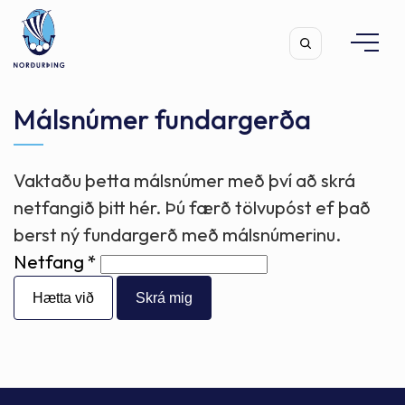
Málsnúmer fundargerða
Vaktaðu þetta málsnúmer með því að skrá
Leita
netfangið þitt hér. Þú færð tölvupóst ef það
berst ný fundargerð með málsnúmerinu.
Netfang
Hætta við