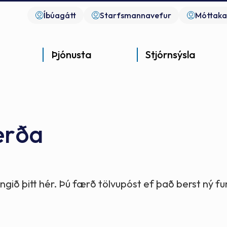
Íbúagátt
Starfsmannavefur
Móttaka
Þjónusta
Stjórnsýsla
erða
Góð þjónusta
Góð stjórnsýsla
Góð mannlíf
- gott samfélag
- gott samfélag
- gott samfélag
gið þitt hér. Þú færð tölvupóst ef það berst ný 