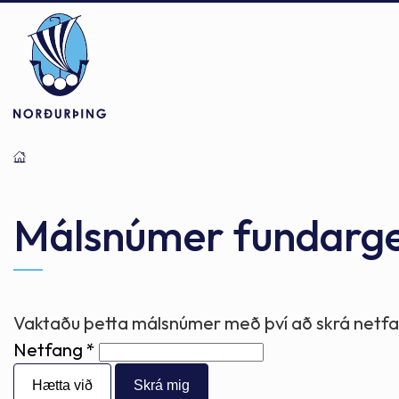
Þjónusta
Stjórnsýsla
Mannlíf
Málsnúmer fundarg
Félagsþjónusta
Stjórnkerfi
Byggðarlögin
Vaktaðu þetta málsnúmer með því að skrá netfan
Netfang
Menntun
Málaflokkar
Náttúran
Hætta við