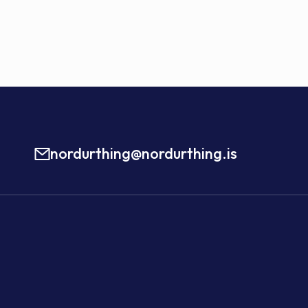
nordurthing@nordurthing.is