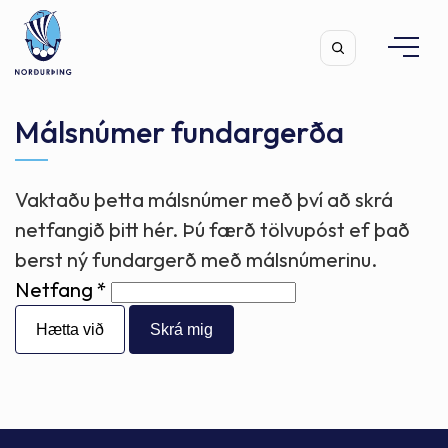
Málsnúmer fundargerða
Vaktaðu þetta málsnúmer með því að skrá
Leita
netfangið þitt hér. Þú færð tölvupóst ef það
berst ný fundargerð með málsnúmerinu.
Netfang
Hætta við