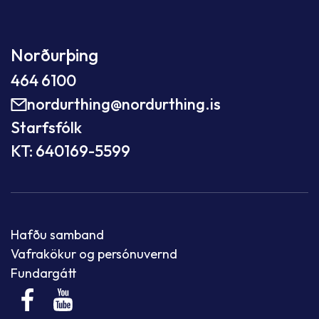
Norðurþing
464 6100
nordurthing@nordurthing.is
Starfsfólk
KT: 640169-5599
Hafðu samband
Vafrakökur og persónuvernd
Fundargátt