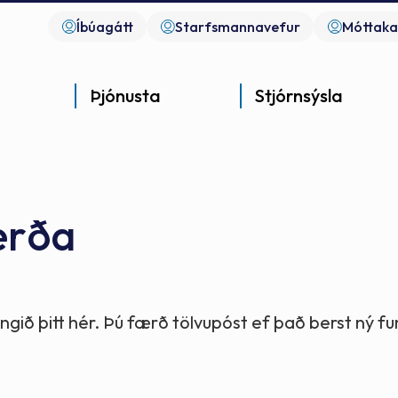
Íbúagátt
Starfsmannavefur
Móttaka
Þjónusta
Stjórnsýsla
erða
Góð þjónusta
Góð stjórnsýsla
Góð mannlíf
- gott samfélag
- gott samfélag
- gott samfélag
gið þitt hér. Þú færð tölvupóst ef það berst ný 