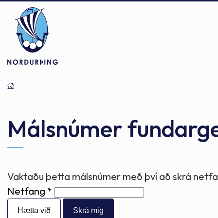
Þjónusta
Stjórnsýsla
Mannlíf
Málsnúmer fundarg
Félagsþjónusta
Stjórnkerfi
Byggðarlögin
Vaktaðu þetta málsnúmer með því að skrá netfan
Netfang
Menntun
Málaflokkar
Náttúran
Hætta við