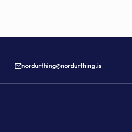
nordurthing@nordurthing.is