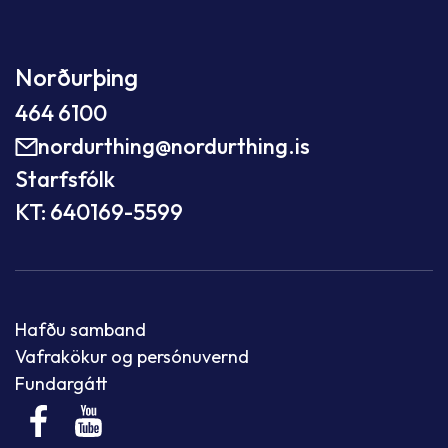
Norðurþing
464 6100
nordurthing@nordurthing.is
Starfsfólk
KT: 640169-5599
Hafðu samband
Vafrakökur og persónuvernd
Fundargátt