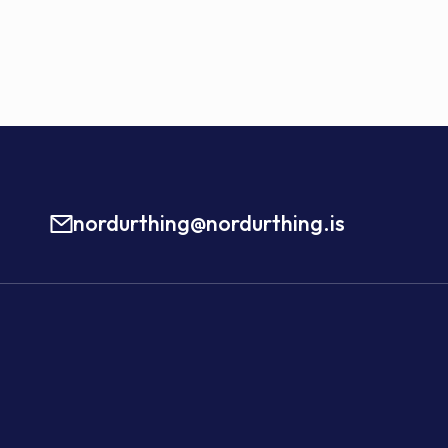
nordurthing@nordurthing.is