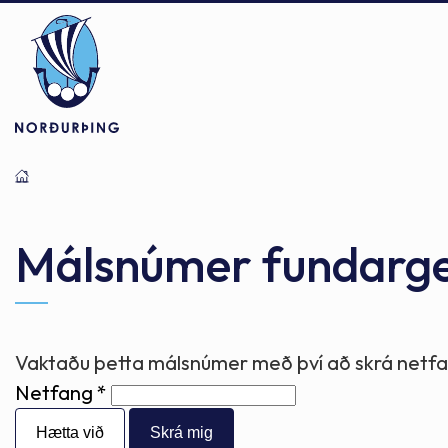
Þjónusta
Stjórnsýsla
Mannlíf
Málsnúmer fundarg
Félagsþjónusta
Stjórnkerfi
Byggðarlögin
Vaktaðu þetta málsnúmer með því að skrá netfan
Netfang
Menntun
Málaflokkar
Náttúran
Hætta við