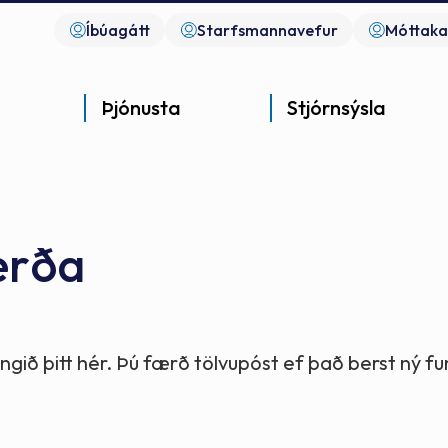
Íbúagátt
Starfsmannavefur
Móttaka
Þjónusta
Stjórnsýsla
erða
Góð þjónusta
Góð stjórnsýsla
Góð mannlíf
- gott samfélag
- gott samfélag
- gott samfélag
gið þitt hér. Þú færð tölvupóst ef það berst ný 