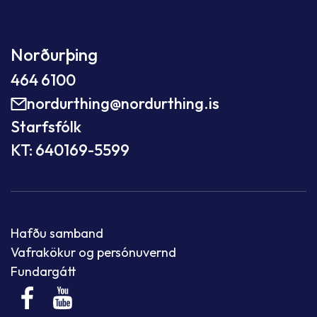
Norðurþing
464 6100
nordurthing@nordurthing.is
Starfsfólk
KT: 640169-5599
Hafðu samband
Vafrakökur og persónuvernd
Fundargátt