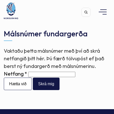
Málsnúmer fundargerða
Vaktaðu þetta málsnúmer með því að skrá
Leita
netfangið þitt hér. Þú færð tölvupóst ef það
berst ný fundargerð með málsnúmerinu.
Netfang
Hætta við