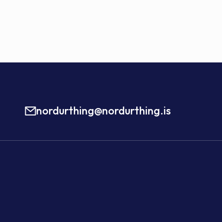
nordurthing@nordurthing.is