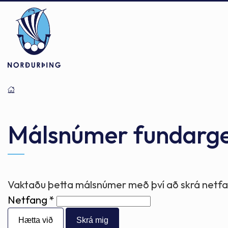
Þjónusta
Stjórnsýsla
Mannlíf
Málsnúmer fundarg
Félagsþjónusta
Stjórnkerfi
Byggðarlögin
Vaktaðu þetta málsnúmer með því að skrá netfan
Netfang
Menntun
Málaflokkar
Náttúran
Hætta við