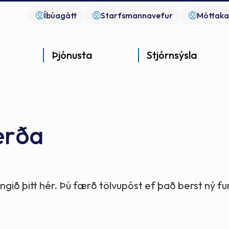
Íbúagátt
Starfsmannavefur
Móttaka
Þjónusta
Stjórnsýsla
erða
Góð þjónusta
Góð stjórnsýsla
Góð mannlíf
- gott samfélag
- gott samfélag
- gott samfélag
gið þitt hér. Þú færð tölvupóst ef það berst ný 