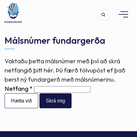
Málsnúmer fundargerða
Vaktaðu þetta málsnúmer með því að skrá
Leita
netfangið þitt hér. Þú færð tölvupóst ef það
berst ný fundargerð með málsnúmerinu.
Netfang
Hætta við