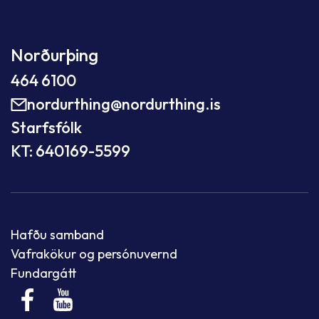
Norðurþing
464 6100
nordurthing@nordurthing.is
Starfsfólk
KT: 640169-5599
Hafðu samband
Vafrakökur og persónuvernd
Fundargátt