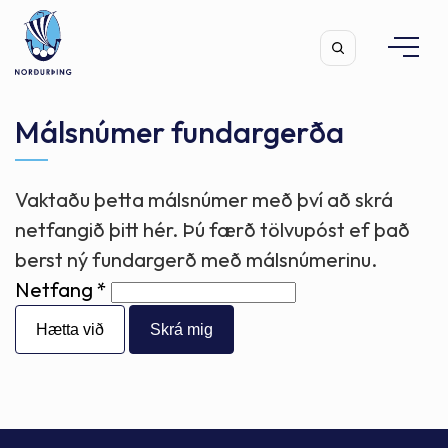
Málsnúmer fundargerða
Vaktaðu þetta málsnúmer með því að skrá
Leita
netfangið þitt hér. Þú færð tölvupóst ef það
berst ný fundargerð með málsnúmerinu.
Netfang
Hætta við