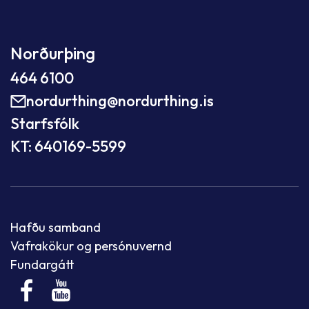
Norðurþing
464 6100
nordurthing@nordurthing.is
Starfsfólk
KT: 640169-5599
Hafðu samband
Vafrakökur og persónuvernd
Fundargátt