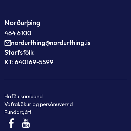
Norðurþing
464 6100
nordurthing@nordurthing.is
Starfsfólk
KT: 640169-5599
Hafðu samband
Vafrakökur og persónuvernd
Fundargátt