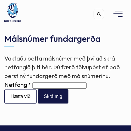
Málsnúmer fundargerða
Vaktaðu þetta málsnúmer með því að skrá
Leita
netfangið þitt hér. Þú færð tölvupóst ef það
berst ný fundargerð með málsnúmerinu.
Netfang
Hætta við