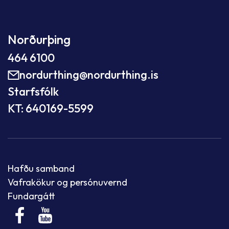
Norðurþing
464 6100
nordurthing@nordurthing.is
Starfsfólk
KT: 640169-5599
Hafðu samband
Vafrakökur og persónuvernd
Fundargátt