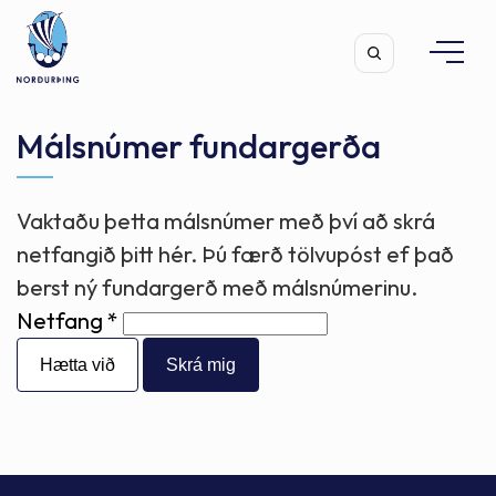
Málsnúmer fundargerða
Vaktaðu þetta málsnúmer með því að skrá
Leita
netfangið þitt hér. Þú færð tölvupóst ef það
berst ný fundargerð með málsnúmerinu.
Netfang
Hætta við