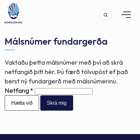
Málsnúmer fundargerða
Vaktaðu þetta málsnúmer með því að skrá
Leita
netfangið þitt hér. Þú færð tölvupóst ef það
berst ný fundargerð með málsnúmerinu.
Netfang
Hætta við