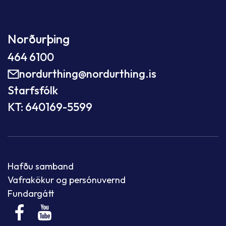
Norðurþing
464 6100
nordurthing@nordurthing.is
Starfsfólk
KT: 640169-5599
Hafðu samband
Vafrakökur og persónuvernd
Fundargátt