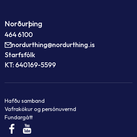
Norðurþing
464 6100
nordurthing@nordurthing.is
Starfsfólk
KT: 640169-5599
Hafðu samband
Vafrakökur og persónuvernd
Fundargátt