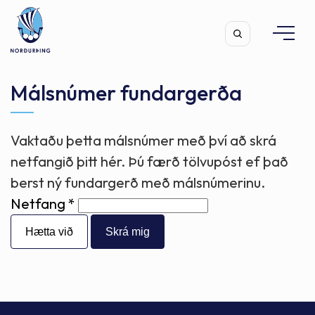
Málsnúmer fundargerða
Vaktaðu þetta málsnúmer með því að skrá
Leita
netfangið þitt hér. Þú færð tölvupóst ef það
berst ný fundargerð með málsnúmerinu.
Netfang
Hætta við