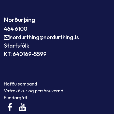
Norðurþing
464 6100
nordurthing@nordurthing.is
Starfsfólk
KT: 640169-5599
Hafðu samband
Vafrakökur og persónuvernd
Fundargátt