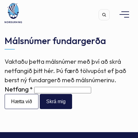
Málsnúmer fundargerða
Vaktaðu þetta málsnúmer með því að skrá
Leita
netfangið þitt hér. Þú færð tölvupóst ef það
berst ný fundargerð með málsnúmerinu.
Netfang
Hætta við