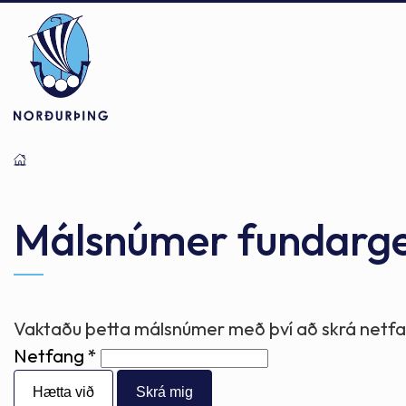
Þjónusta
Stjórnsýsla
Mannlíf
Málsnúmer fundarg
Félagsþjónusta
Stjórnkerfi
Byggðarlögin
Vaktaðu þetta málsnúmer með því að skrá netfan
Netfang
Menntun
Málaflokkar
Náttúran
Hætta við