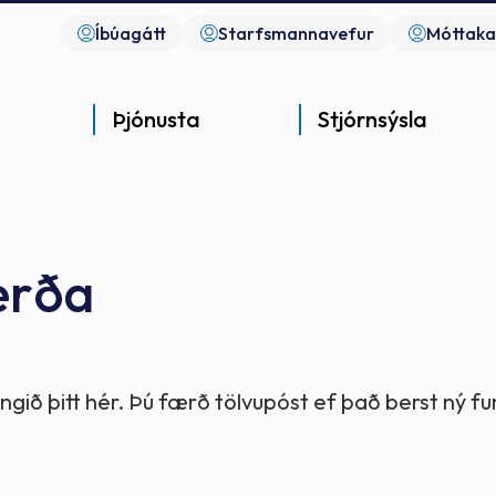
Íbúagátt
Starfsmannavefur
Móttaka
Þjónusta
Stjórnsýsla
erða
Góð þjónusta
Góð stjórnsýsla
Góð mannlíf
- gott samfélag
- gott samfélag
- gott samfélag
gið þitt hér. Þú færð tölvupóst ef það berst ný 