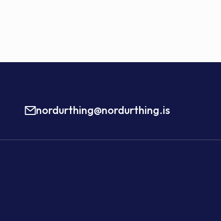
nordurthing@nordurthing.is