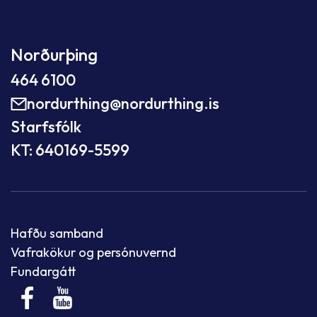
Norðurþing
464 6100
nordurthing@nordurthing.is
Starfsfólk
KT: 640169-5599
Hafðu samband
Vafrakökur og persónuvernd
Fundargátt