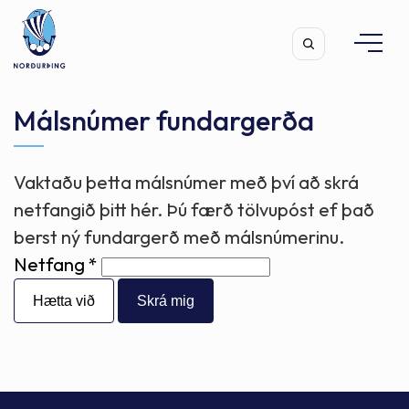
Málsnúmer fundargerða
Vaktaðu þetta málsnúmer með því að skrá
Leita
netfangið þitt hér. Þú færð tölvupóst ef það
berst ný fundargerð með málsnúmerinu.
Netfang
Hætta við