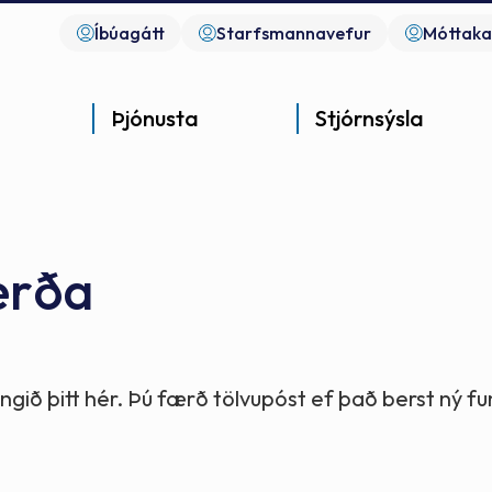
Íbúagátt
Starfsmannavefur
Móttaka
Þjónusta
Stjórnsýsla
erða
Góð þjónusta
Góð stjórnsýsla
Góð mannlíf
- gott samfélag
- gott samfélag
- gott samfélag
gið þitt hér. Þú færð tölvupóst ef það berst ný 