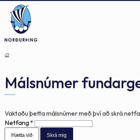
Þjónusta
Stjórnsýsla
Mannlíf
Málsnúmer fundarg
Félagsþjónusta
Stjórnkerfi
Byggðarlögin
Vaktaðu þetta málsnúmer með því að skrá netfan
Netfang
Menntun
Málaflokkar
Náttúran
Hætta við