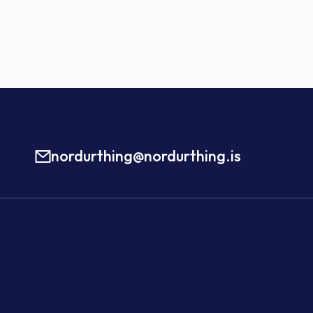
nordurthing@nordurthing.is