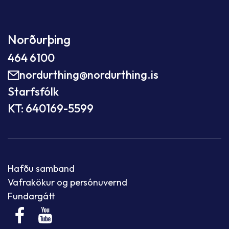
Norðurþing
464 6100
nordurthing@nordurthing.is
Starfsfólk
KT: 640169-5599
Hafðu samband
Vafrakökur og persónuvernd
Fundargátt