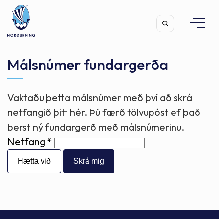
Málsnúmer fundargerða
Vaktaðu þetta málsnúmer með því að skrá
Leita
netfangið þitt hér. Þú færð tölvupóst ef það
berst ný fundargerð með málsnúmerinu.
Netfang
Hætta við