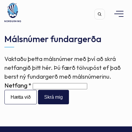
Málsnúmer fundargerða
Vaktaðu þetta málsnúmer með því að skrá
Leita
netfangið þitt hér. Þú færð tölvupóst ef það
berst ný fundargerð með málsnúmerinu.
Netfang
Hætta við