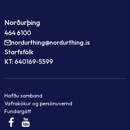
Norðurþing
464 6100
nordurthing@nordurthing.is
Starfsfólk
KT: 640169-5599
Hafðu samband
Vafrakökur og persónuvernd
Fundargátt