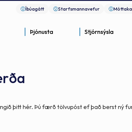
Íbúagátt
Starfsmannavefur
Móttaka
Þjónusta
Stjórnsýsla
erða
Góð þjónusta
Góð stjórnsýsla
Góð mannlíf
- gott samfélag
- gott samfélag
- gott samfélag
gið þitt hér. Þú færð tölvupóst ef það berst ný 