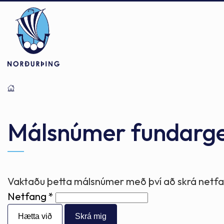
Þjónusta
Stjórnsýsla
Mannlíf
Málsnúmer fundarg
Félagsþjónusta
Stjórnkerfi
Byggðarlögin
Vaktaðu þetta málsnúmer með því að skrá netfan
Netfang
Menntun
Málaflokkar
Náttúran
Hætta við