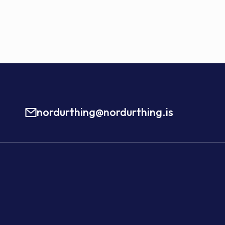
nordurthing@nordurthing.is