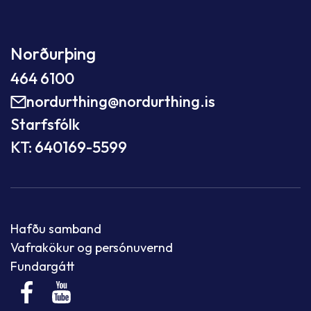
Norðurþing
464 6100
nordurthing@nordurthing.is
Starfsfólk
KT: 640169-5599
Hafðu samband
Vafrakökur og persónuvernd
Fundargátt