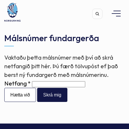
Málsnúmer fundargerða
Vaktaðu þetta málsnúmer með því að skrá
Leita
netfangið þitt hér. Þú færð tölvupóst ef það
berst ný fundargerð með málsnúmerinu.
Netfang
Hætta við