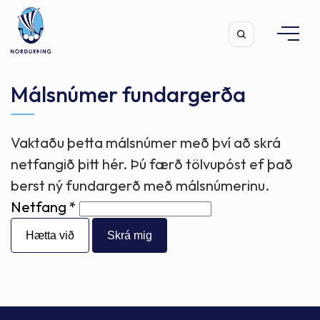
Málsnúmer fundargerða
Vaktaðu þetta málsnúmer með því að skrá
Leita
netfangið þitt hér. Þú færð tölvupóst ef það
berst ný fundargerð með málsnúmerinu.
Netfang
Hætta við