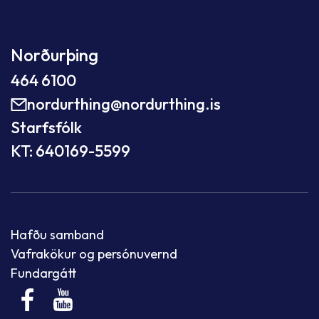
Norðurþing
464 6100
nordurthing@nordurthing.is
Starfsfólk
KT: 640169-5599
Hafðu samband
Vafrakökur og persónuvernd
Fundargátt