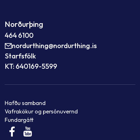
Norðurþing
464 6100
nordurthing@nordurthing.is
Starfsfólk
KT: 640169-5599
Hafðu samband
Vafrakökur og persónuvernd
Fundargátt