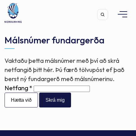
Málsnúmer fundargerða
Vaktaðu þetta málsnúmer með því að skrá
Leita
netfangið þitt hér. Þú færð tölvupóst ef það
berst ný fundargerð með málsnúmerinu.
Netfang
Hætta við