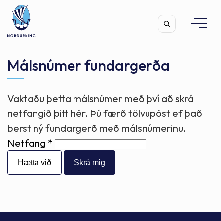
Málsnúmer fundargerða
Vaktaðu þetta málsnúmer með því að skrá
Leita
netfangið þitt hér. Þú færð tölvupóst ef það
berst ný fundargerð með málsnúmerinu.
Netfang
Hætta við