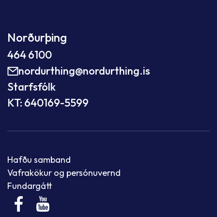
Norðurþing
464 6100
nordurthing@nordurthing.is
Starfsfólk
KT: 640169-5599
Hafðu samband
Vafrakökur og persónuvernd
Fundargátt