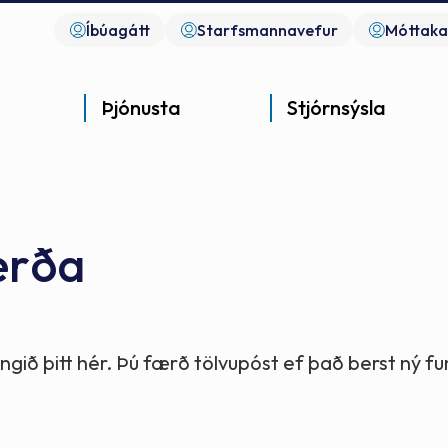
Íbúagátt
Starfsmannavefur
Móttaka
Þjónusta
Stjórnsýsla
erða
Góð þjónusta
Góð stjórnsýsla
Góð mannlíf
- gott samfélag
- gott samfélag
- gott samfélag
gið þitt hér. Þú færð tölvupóst ef það berst ný 