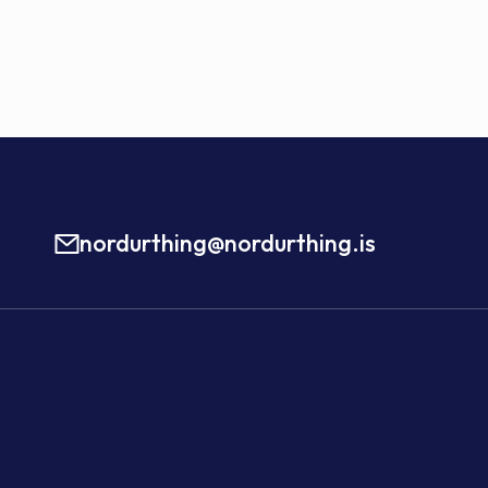
nordurthing@nordurthing.is