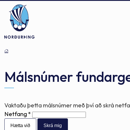
Þjónusta
Stjórnsýsla
Mannlíf
Málsnúmer fundarg
Félagsþjónusta
Stjórnkerfi
Byggðarlögin
Vaktaðu þetta málsnúmer með því að skrá netfan
Netfang
Menntun
Málaflokkar
Náttúran
Hætta við