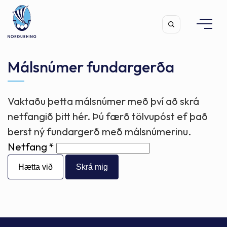
Málsnúmer fundargerða
Vaktaðu þetta málsnúmer með því að skrá
Leita
netfangið þitt hér. Þú færð tölvupóst ef það
berst ný fundargerð með málsnúmerinu.
Netfang
Hætta við