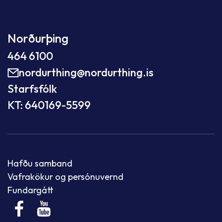
Norðurþing
464 6100
nordurthing@nordurthing.is
Starfsfólk
KT: 640169-5599
Hafðu samband
Vafrakökur og persónuvernd
Fundargátt