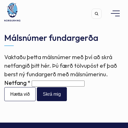
Málsnúmer fundargerða
Vaktaðu þetta málsnúmer með því að skrá
Leita
netfangið þitt hér. Þú færð tölvupóst ef það
berst ný fundargerð með málsnúmerinu.
Netfang
Hætta við