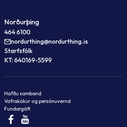
Norðurþing
464 6100
nordurthing@nordurthing.is
Starfsfólk
KT: 640169-5599
Hafðu samband
Vafrakökur og persónuvernd
Fundargátt