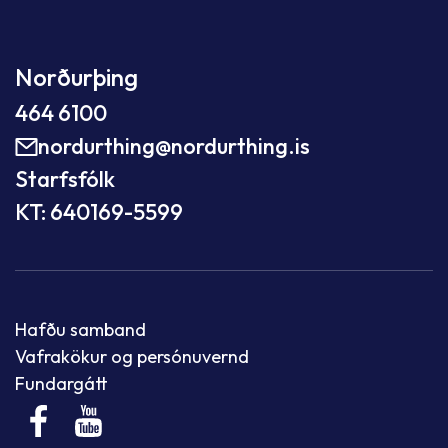
Norðurþing
464 6100
nordurthing@nordurthing.is
Starfsfólk
KT: 640169-5599
Hafðu samband
Vafrakökur og persónuvernd
Fundargátt