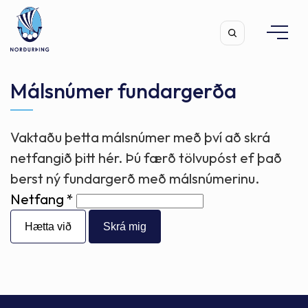
Málsnúmer fundargerða
Vaktaðu þetta málsnúmer með því að skrá
Leita
netfangið þitt hér. Þú færð tölvupóst ef það
berst ný fundargerð með málsnúmerinu.
Netfang
Hætta við