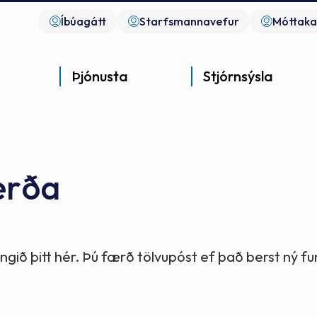
Íbúagátt
Starfsmannavefur
Móttaka
Þjónusta
Stjórnsýsla
erða
Góð þjónusta
Góð stjórnsýsla
Góð mannlíf
- gott samfélag
- gott samfélag
- gott samfélag
gið þitt hér. Þú færð tölvupóst ef það berst ný 