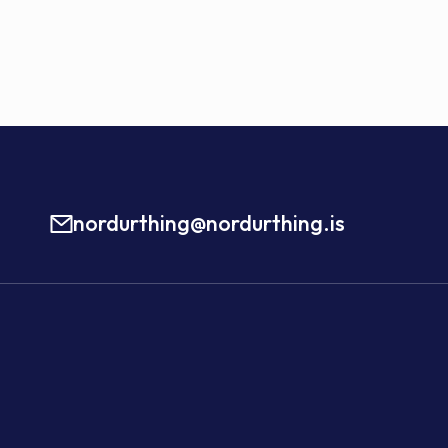
nordurthing@nordurthing.is