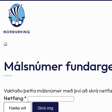
Þjónusta
Stjórnsýsla
Mannlíf
Málsnúmer fundarg
Félagsþjónusta
Stjórnkerfi
Byggðarlögin
Vaktaðu þetta málsnúmer með því að skrá netfan
Netfang
Menntun
Málaflokkar
Náttúran
Hætta við