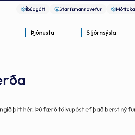
Íbúagátt
Starfsmannavefur
Móttaka
Þjónusta
Stjórnsýsla
erða
Góð þjónusta
Góð stjórnsýsla
Góð mannlíf
- gott samfélag
- gott samfélag
- gott samfélag
gið þitt hér. Þú færð tölvupóst ef það berst ný 