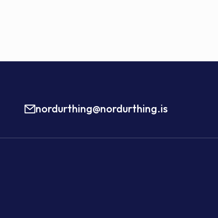
nordurthing@nordurthing.is