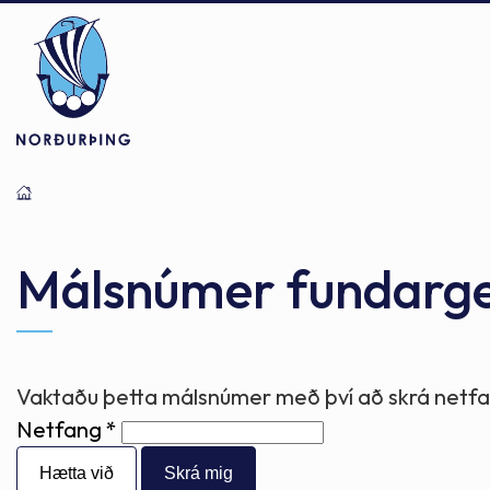
Þjónusta
Stjórnsýsla
Mannlíf
Málsnúmer fundarg
Félagsþjónusta
Stjórnkerfi
Byggðarlögin
Vaktaðu þetta málsnúmer með því að skrá netfan
Netfang
Menntun
Málaflokkar
Náttúran
Hætta við