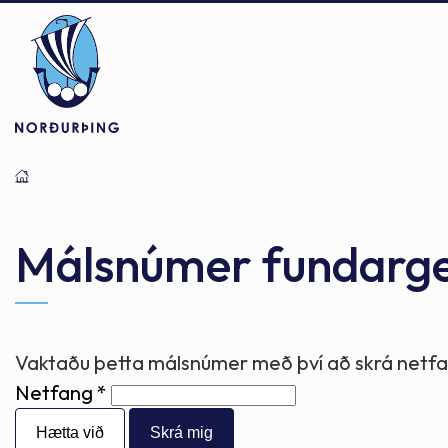
Þjónusta
Stjórnsýsla
Mannlíf
Málsnúmer fundarg
Félagsþjónusta
Stjórnkerfi
Byggðarlögin
Vaktaðu þetta málsnúmer með því að skrá netfan
Netfang
Menntun
Málaflokkar
Náttúran
Hætta við