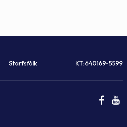
Félag
Framh
Vinnu
Sorph
Vefm
Bygg
Fræð
Stef
Húsa
Jökul
Golfv
Vina
Hvala
Félag
Mennt
Íþrót
Veitu
Lausa
Fjöls
Hafn
Lög o
Reykj
Starfsfólk
KT: 640169-5599