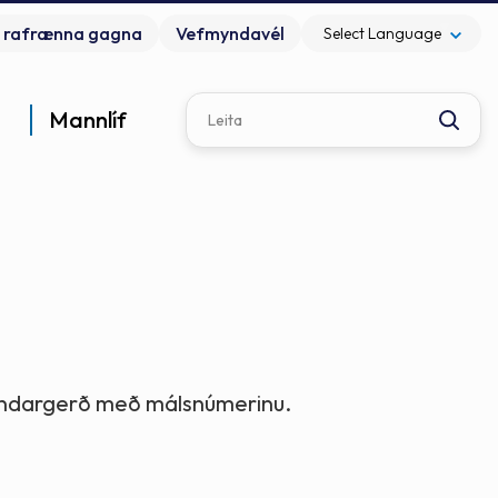
▼
 rafrænna gagna
Vefmyndavél
Select Language
Mannlíf
Leita
Barn
Grun
Skóla
Féla
Fram
Skipu
Um fj
Sveit
Féla
Gjald
Starf
Kópa
Gróð
Göngu
Bóka
Gren
fundargerð með málsnúmerinu.
Fars
Leiks
Fræðs
Fríst
Þjónu
Bygg
Hitta
Erind
Fjárm
Fjárm
Laus 
Rauf
Fugla
Folf 
Menn
Bygg
Félag
Tónli
Eyðbl
Fríst
Umhv
Korta
Lýðræ
Sveit
Fram
Fund
Pers
Keldu
Jarð
Skíði
Lista
Safna