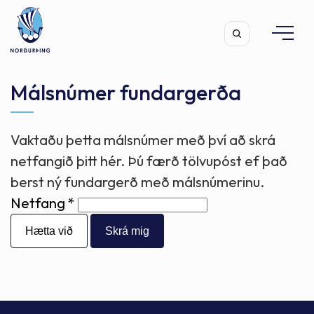
Málsnúmer fundargerða
Vaktaðu þetta málsnúmer með því að skrá
Leita
netfangið þitt hér. Þú færð tölvupóst ef það
berst ný fundargerð með málsnúmerinu.
Netfang
Hætta við