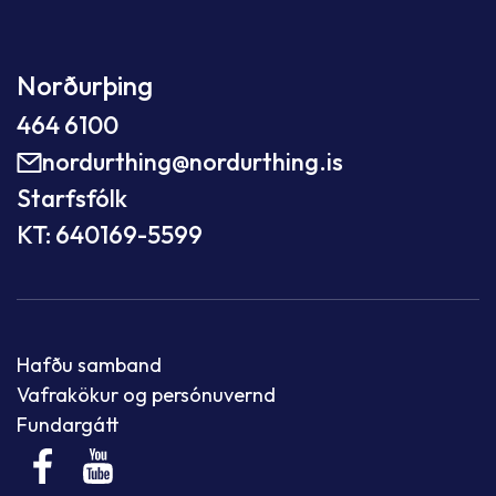
Norðurþing
464 6100
nordurthing@nordurthing.is
Starfsfólk
KT: 640169-5599
Hafðu samband
Vafrakökur og persónuvernd
Fundargátt