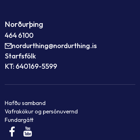
Norðurþing
464 6100
nordurthing@nordurthing.is
Starfsfólk
KT: 640169-5599
Hafðu samband
Vafrakökur og persónuvernd
Fundargátt