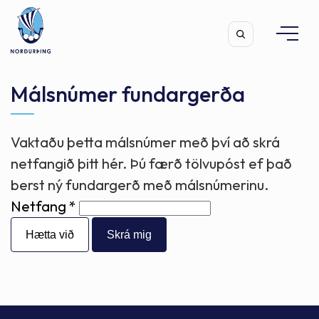
Málsnúmer fundargerða
Vaktaðu þetta málsnúmer með því að skrá
Leita
netfangið þitt hér. Þú færð tölvupóst ef það
berst ný fundargerð með málsnúmerinu.
Netfang
Hætta við