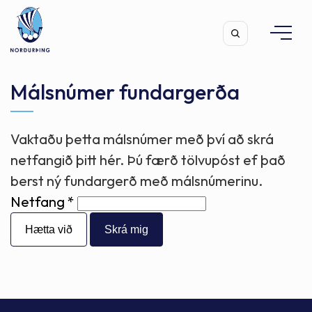
Málsnúmer fundargerða
Vaktaðu þetta málsnúmer með því að skrá
Leita
netfangið þitt hér. Þú færð tölvupóst ef það
berst ný fundargerð með málsnúmerinu.
Netfang
Hætta við