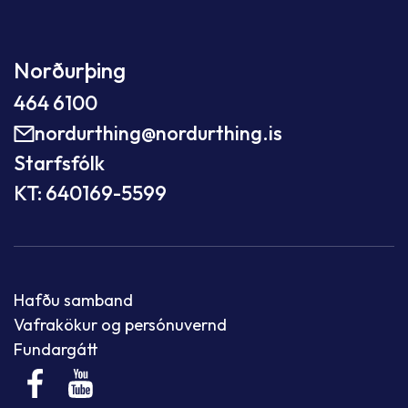
Norðurþing
464 6100
nordurthing@nordurthing.is
Starfsfólk
KT: 640169-5599
Hafðu samband
Vafrakökur og persónuvernd
Fundargátt