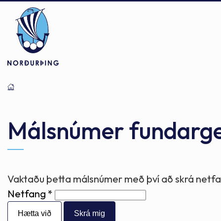
Þjónusta
Stjórnsýsla
Mannlíf
Málsnúmer fundarg
Félagsþjónusta
Stjórnkerfi
Byggðarlögin
Vaktaðu þetta málsnúmer með því að skrá netfan
Netfang
Menntun
Málaflokkar
Náttúran
Hætta við