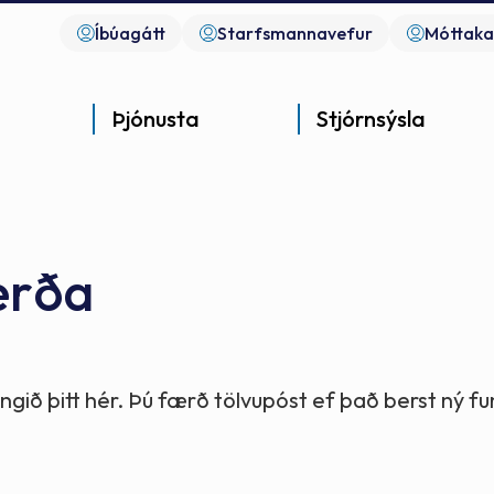
Íbúagátt
Starfsmannavefur
Móttaka
Þjónusta
Stjórnsýsla
erða
Góð þjónusta
Góð stjórnsýsla
Góð mannlíf
- gott samfélag
- gott samfélag
- gott samfélag
gið þitt hér. Þú færð tölvupóst ef það berst ný 