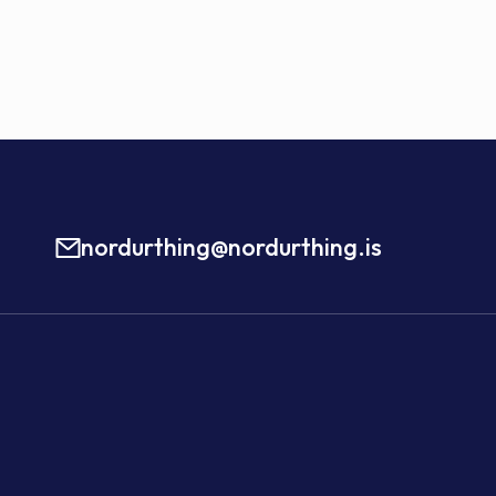
nordurthing@nordurthing.is