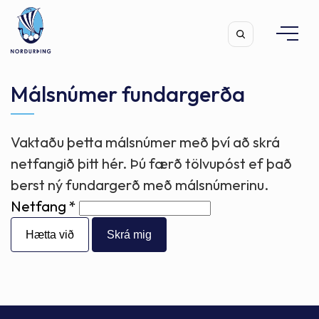
Málsnúmer fundargerða
Vaktaðu þetta málsnúmer með því að skrá
Leita
netfangið þitt hér. Þú færð tölvupóst ef það
berst ný fundargerð með málsnúmerinu.
Netfang
Hætta við