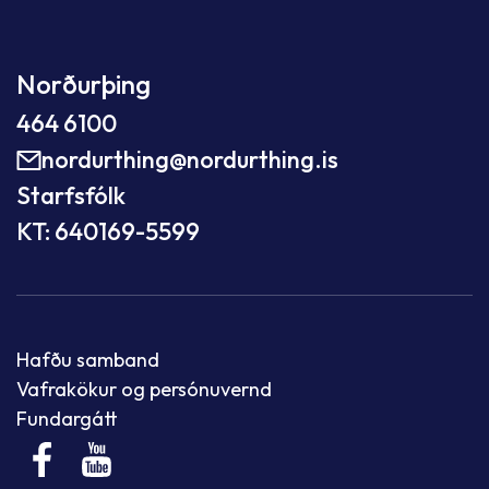
Norðurþing
464 6100
nordurthing@nordurthing.is
Starfsfólk
KT: 640169-5599
Hafðu samband
Vafrakökur og persónuvernd
Fundargátt